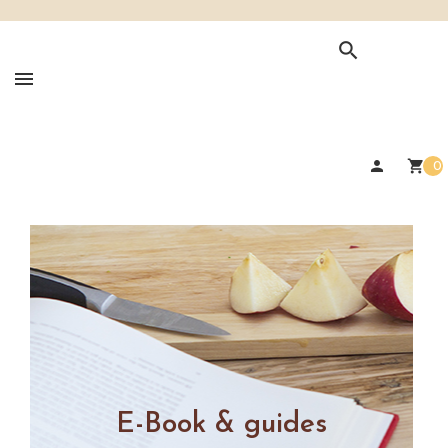

person
shopping_cart
0
E-Book & guides