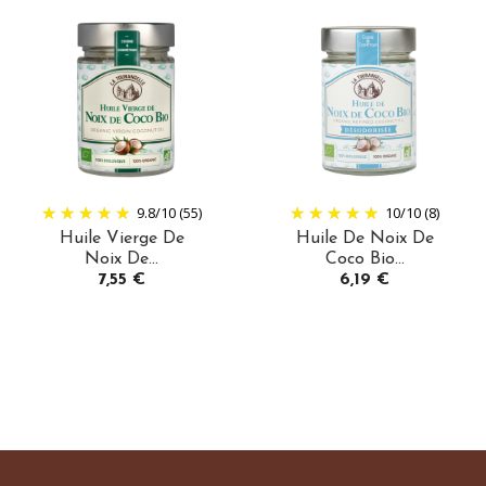
9.8
/
10
(55)
10
/
10
(8)
Huile Vierge De
Huile De Noix De
Noix De...
Coco Bio...
Prix
Prix
7,55 €
6,19 €