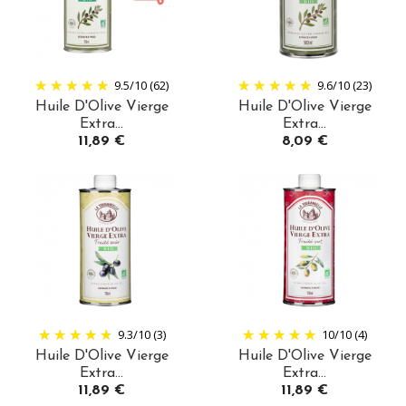
9.5
/
10
(62)
9.6
/
10
(23)
Huile D'Olive Vierge
Huile D'Olive Vierge
Extra...
Extra...
Prix
Prix
11,89 €
8,09 €
9.3
/
10
(3)
10
/
10
(4)
Huile D'Olive Vierge
Huile D'Olive Vierge
Extra...
Extra...
Prix
Prix
11,89 €
11,89 €