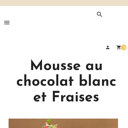

person
shopping_cart
0
Mousse au
chocolat blanc
et Fraises