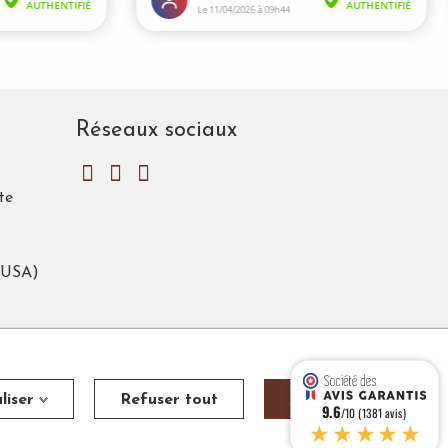
Réseaux sociaux
te
 (USA)

Français
Cookies
ier
.
liser
Refuser tout
Accepter tout
9.6
/10 (1381 avis)
★★★★★