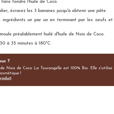
aire fondre l'huile de Coco.
dier, écrasez les 3 bananes jusqu'à obtenir une pâte.
s ingrédients un par un en terminant par les oeufs et
moule préalablement huilé d'huile de Noix de Coco.
30 à 35 minutes à 180°C.
ous ?
 de Noix de Coco La Tourangelle est 100% Bio. Elle s'utilise
cosmétique !
produit