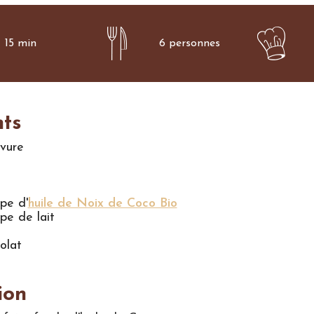
15 min
6 personnes
nts
evure
upe d'
huile de Noix de Coco Bio
upe de lait
olat
ion