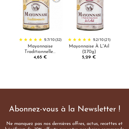
9.7
/
10
(32)
9.2
/
10
(21)
Mayonnaise
Mayonnaise À L'Ail
Traditionnelle...
(270g)
Prix
Prix
4,65 €
5,29 €
Abonnez-vous à la Newsletter !
Ne manquez pas nos dernières offres, actus, recettes et