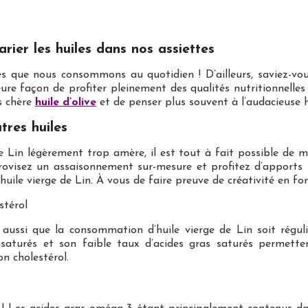
rier les huiles dans nos assiettes
les que nous consommons au quotidien ! D’ailleurs, saviez-vou
lleure façon de profiter pleinement des qualités nutritionnelle
ès chère
huile d’olive
et de penser plus souvent à l’audacieuse hu
tres huiles
de Lin légèrement trop amère, il est tout à fait possible de m
provisez un assaisonnement sur-mesure et profitez d’apports 
huile vierge de Lin. À vous de faire preuve de créativité en fo
stérol
aussi que la consommation d’huile vierge de Lin soit régul
insaturés et son faible taux d’acides gras saturés permett
n cholestérol.