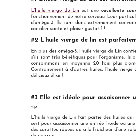
L’huile vierge de Lin
est une
excellente sou
fonctionnement de notre cerveau. Leur particul
d’oméga-3. Ils sont donc extrêmement convoité
concilier santé et plaisir gustatif !
#2 L’huile vierge de lin est parfaite
En plus des oméga-3, l’huile vierge de Lin cont
s’ils sont très bénéfiques pour l’organisme, 
consommons en moyenne 20 fois plus d’omé
Contrairement à d’autres huiles, l’huile vierg
délicieux élixir !
#3 Elle est idéale pour assaisonner 
<p
L’huile vierge de Lin fait partie des huiles 
sert pour assaisonner une entrée froide ou une 
des carottes râpées ou à la fraîcheur d’une sala
de poisson.