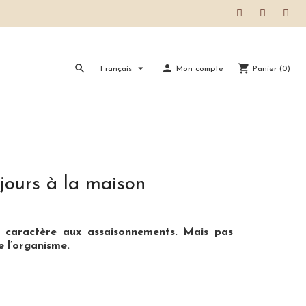


person
shopping_cart
Français
Mon compte
Panier
(
0
)
ujours à la maison
e caractère aux assaisonnements. Mais pas
 l’organisme.