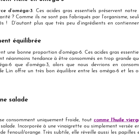
rce d’oméga-3
. Ces acides gras essentiels préservent notre
arité ? Comme ils ne sont pas fabriqués par l’organisme, seul
s ! D’autant plus que très peu d’ingrédients en contiennent
ment équilibrée
ient une bonne proportion d’oméga-6. Ces acides gras essentie
ils ont néanmoins tendance à être consommés en trop grande 
ga-6 que d’oméga-3, alors que nous devrions en consom
e de Lin offre un très bon équilibre entre les oméga-6 et le
une salade
qui se consomment uniquement froide, tout
comme
l’huile vier
salade. Incorporée à une vinaigrette ou simplement versée en f
de fenouil/orange. Très subtile, elle réveille aussi les papill