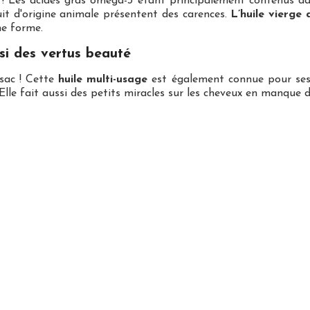
ns ! Les acides gras oméga-3 étant principalement contenus dan
t d'origine animale présentent des carences.
L’huile vierge 
ne forme.
si des vertus beauté
 sac ! Cette
huile multi-usage
est également connue pour ses 
lle fait aussi des petits miracles sur les cheveux en manque d