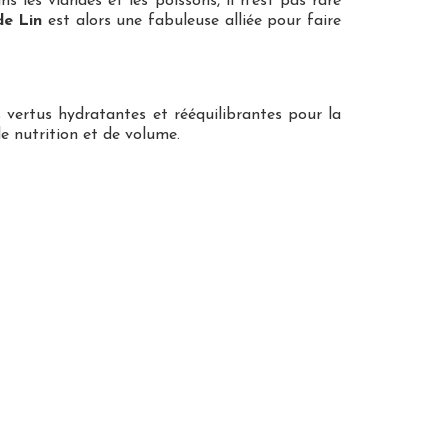
s les viandes et les poissons, il n’est pas rare
de Lin
est alors une fabuleuse alliée pour faire
vertus hydratantes et rééquilibrantes pour la
e nutrition et de volume.