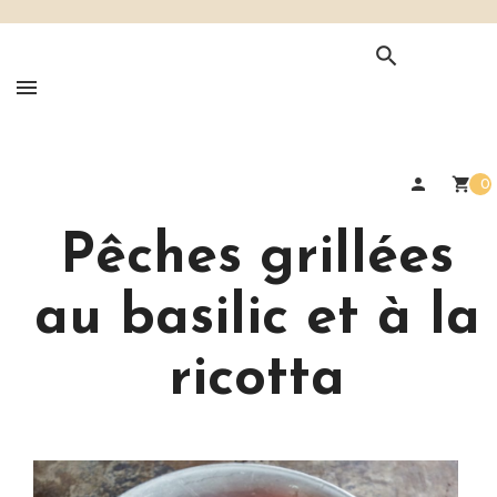

person
shopping_cart
0
Pêches grillées
au basilic et à la
ricotta