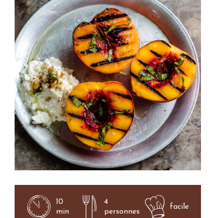
10
4
facile
min
personnes